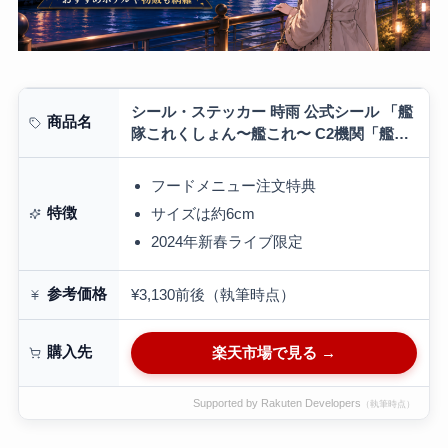
シール・ステッカー 時雨 公式シール 「艦
商品名
隊これくしょん〜艦これ〜 C2機関「艦こ
れ」公式新春Live! 2024 Chinjufu New
Year Live…
フードメニュー注文特典
特徴
サイズは約6cm
2024年新春ライブ限定
参考価格
¥3,130前後（執筆時点）
購入先
楽天市場で見る →
Supported by Rakuten Developers
（執筆時点）