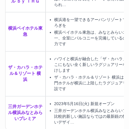
ル ｂｙ ＩＨＧ
られ…
横浜港を一望できるアーバンリゾートで
ろぎを
横浜ベイホテル東
横浜ベイホテル東急は、みなとみらいエ
急
一、全室にバルコニーを完備しているの
力です
ハワイと横浜が融合した「ザ・カハラ」
こにもない全く新しいラグジュアリーな
ザ・カハラ・ホテ
けします
ル＆リゾート 横
ザ・カハラ・ホテル＆リゾート 横浜は、
浜
門ホテルが横浜に上陸したラグジュアリ
設です
2023年5月16日(火) 新規オープン
三井ガーデンホテ
三井ガーデンホテル横浜みなとみらいプ
ル横浜みなとみら
比較的新しい施設ならではの最新鋭の快
いプレミア
いデザイ…