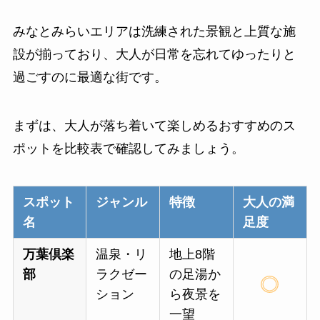
みなとみらいエリアは洗練された景観と上質な施
設が揃っており、大人が日常を忘れてゆったりと
過ごすのに最適な街です。
まずは、大人が落ち着いて楽しめるおすすめのス
ポットを比較表で確認してみましょう。
スポット
ジャンル
特徴
大人の満
名
足度
万葉倶楽
温泉・リ
地上8階
部
ラクゼー
の足湯か
ション
ら夜景を
一望