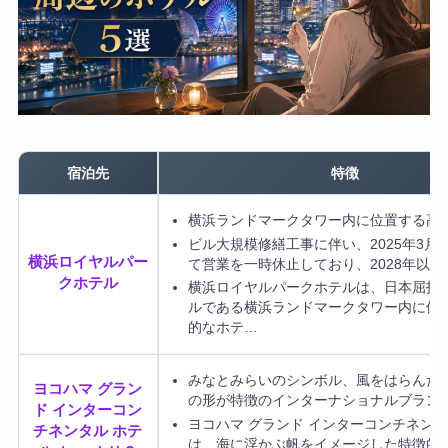
宿泊先
特徴
横浜ランドマークタワー内に位置する高
ビル大規模修繕工事に伴い、2025年3月3
横浜ロイヤルパー
て営業を一時休止しており、2028年以
クホテル
横浜ロイヤルパークホテルは、日本屈指
ルである横浜ランドマークタワー内に位
的なホテ…
みなとみらいのシンボル、風をはらんだ
ヨコハマ グラン
の形が特徴のインターナショナルブラン
ド インターコン
ヨコハマ グランド インターコンチネンタ
チネンタル ホテ
は、海に浮かぶ帆をイメージした特徴的