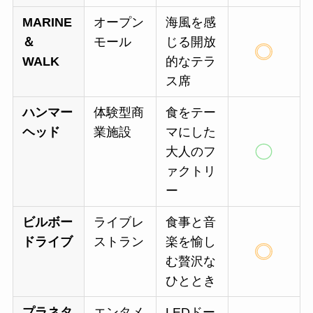
MARINE
オープン
海風を感
＆
モール
じる開放
WALK
的なテラ
ス席
ハンマー
体験型商
食をテー
ヘッド
業施設
マにした
大人のフ
ァクトリ
ー
ビルボー
ライブレ
食事と音
ドライブ
ストラン
楽を愉し
む贅沢な
ひととき
プラネタ
エンタメ
LEDドー