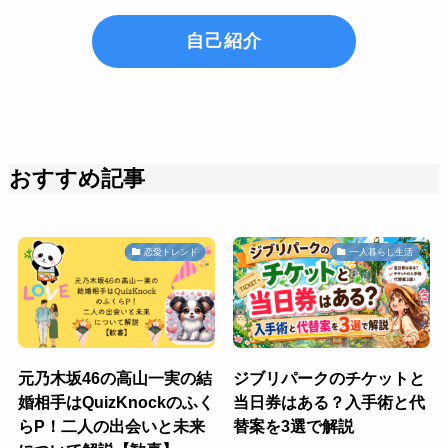
自己紹介
おすすめ記事
恋愛トレンド
一人暮らし生活
元乃木坂46の高山一実の結
ジブリパークのチケットと
婚相手はQuizKnockのふく
当日券はある？入手術と代
らP！二人の出会いと未来
替案を3選で解説