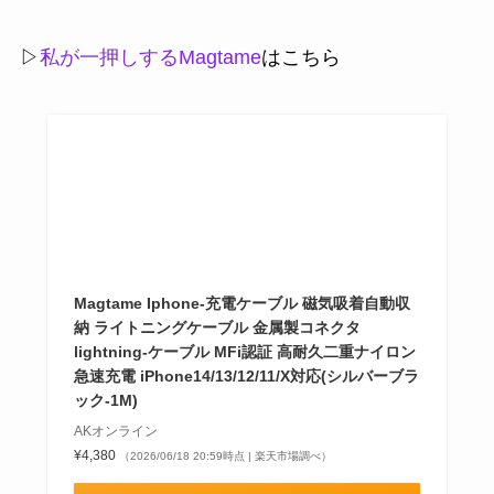
▷
私が一押しするMagtame
はこちら
Magtame Iphone-充電ケーブル 磁気吸着自動収
納 ライトニングケーブル 金属製コネクタ
lightning-ケーブル MFi認証 高耐久二重ナイロン
急速充電 iPhone14/13/12/11/X対応(シルバーブラ
ック-1M)
AKオンライン
¥4,380
（2026/06/18 20:59時点 | 楽天市場調べ）