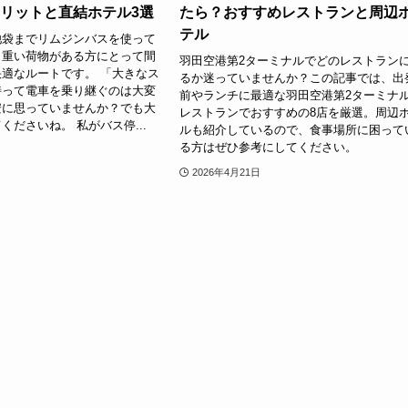
メリットと直結ホテル3選
たら？おすすめレストランと周辺
テル
池袋までリムジンバスを使って
、重い荷物がある方にとって間
羽田空港第2ターミナルでどのレストラン
適なルートです。 「大きなス
るか迷っていませんか？この記事では、出
持って電車を乗り継ぐのは大変
前やランチに最適な羽田空港第2ターミナ
安に思っていませんか？でも大
レストランでおすすめの8店を厳選。周辺
くださいね。 私がバス停...
ルも紹介しているので、食事場所に困って
る方はぜひ参考にしてください。
2026年4月21日