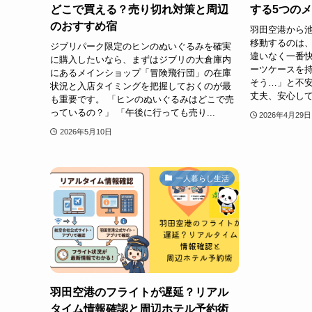
どこで買える？売り切れ対策と周辺
する5つの
のおすすめ宿
羽田空港から
移動するのは
ジブリパーク限定のヒンのぬいぐるみを確実
違いなく一番快
に購入したいなら、まずはジブリの大倉庫内
ーツケースを
にあるメインショップ「冒険飛行団」の在庫
そう…」と不
状況と入店タイミングを把握しておくのが最
丈夫、安心して
も重要です。 「ヒンのぬいぐるみはどこで売
っているの？」 「午後に行っても売り...
2026年4月29日
2026年5月10日
一人暮らし生活
羽田空港のフライトが遅延？リアル
タイム情報確認と周辺ホテル予約術