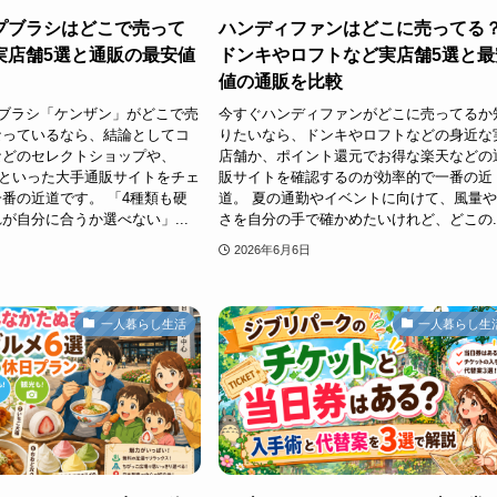
ルプブラシはどこで売って
ハンディファンはどこに売ってる
実店舗5選と通販の最安値
ドンキやロフトなど実店舗5選と最
値の通販を比較
プブラシ「ケンザン」がどこで売
今すぐハンディファンがどこに売ってるか
なっているなら、結論としてコ
りたいなら、ドンキやロフトなどの身近な
などのセレクトショップや、
店舗か、ポイント還元でお得な楽天などの
楽天といった大手通販サイトをチェ
販サイトを確認するのが効率的で一番の近
番の近道です。 「4種類も硬
道。 夏の通勤やイベントに向けて、風量
が自分に合うか選べない」...
さを自分の手で確かめたいけれど、どこの..
2026年6月6日
一人暮らし生活
一人暮らし生