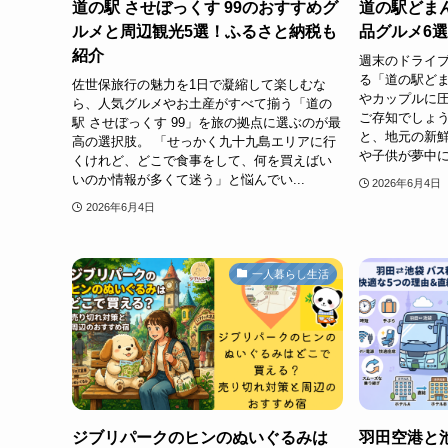
道の駅 させぼっくす 99のおすすめグ
道の駅どま
ルメと周辺観光5選！ふるさと納税も
品グルメ6
紹介
週末のドライ
る「道の駅どま
佐世保旅行の魅力を1日で凝縮して楽しむな
やカップルに
ら、人気グルメやお土産がすべて揃う「道の
ご存知でしょう
駅 させぼっくす 99」を旅の拠点に選ぶのが最
と、地元の新
高の選択肢。 「せっかく九十九島エリアに行
や子供が夢中に
くけれど、どこで食事をして、何を買えばい
いのか情報が多くて迷う」と悩んでい...
2026年6月4日
2026年6月4日
一人暮らし生活
ジブリパークのヒンのぬいぐるみは
羽田空港と