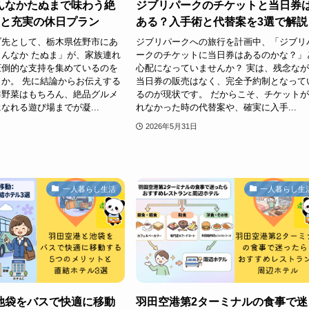
んなかたぬまで味わう絶
ジブリパークのチケットと当日券
選と充実の休日プラン
ある？入手術と代替案を3選で解説
ブ先として、栃木県佐野市にあ
ジブリパークへの旅行を計画中、「ジブリ
んなか たぬま」が、家族連れ
ークのチケットに当日券はあるのかな？」
圧倒的な支持を集めているのを
心配になっていませんか？ 実は、残念な
か。 先に結論からお伝えする
当日券の販売はなく、完全予約制となって
鮮野菜はもちろん、絶品グルメ
るのが現状です。 だからこそ、チケット
なれる遊び場までが凝...
れなかった時の代替案や、確実に入手...
2026年5月31日
一人暮らし生活
一人暮らし生
池袋をバスで快適に移動
羽田空港第2ターミナルの食事で迷