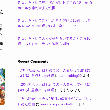
みなとみらいで駐車場が安いおすすめ7選！宿泊
？
ホテルや節約術まで公開
安
みなとみらいでこどもが喜ぶ遊び場10選！ホテ
知
ルやふるさと納税でお得に楽しむコツ
実
通
みなとみらいで大人が落ち着いて遊ぶところ10
選！おすすめホテルや物販も網羅
や重
.
Recent Comments
【20代社会人】はじめての一人暮らしで生活に
活
おける注意点3つを厳選
に
panndablog22
より
【20代社会人】はじめての一人暮らしで生活に
おける注意点3つを厳選
に
くまたろ
より
【自己紹介】社会人2年目の保育士がブログをは
じめた理由
に
free dating site chatting
より