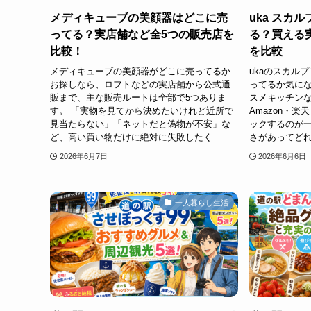
メディキューブの美顔器はどこに売
uka スカ
ってる？実店舗など全5つの販売店を
る？買える
比較！
を比較
メディキューブの美顔器がどこに売ってるか
ukaのスカル
お探しなら、ロフトなどの実店舗から公式通
ってるか気に
販まで、主な販売ルートは全部で5つありま
スメキッチン
す。 「実物を見てから決めたいけれど近所で
Amazon・
見当たらない」「ネットだと偽物が不安」な
ックするのが一
ど、高い買い物だけに絶対に失敗したく...
さがあってどれ
2026年6月7日
2026年6月6日
一人暮らし生活